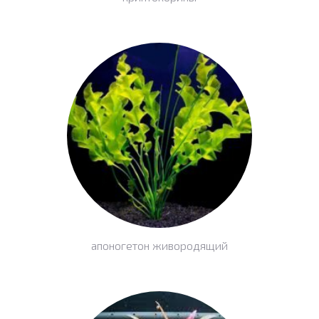
апоногетон живородящий