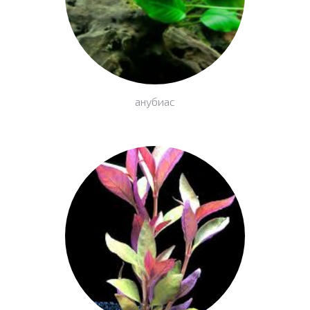
анубиас