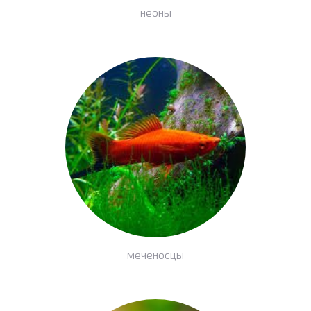
неоны
меченосцы