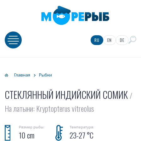
рудование
ьтрация
RU
EN
DE
Главная
Рыбки
СТЕКЛЯННЫЙ ИНДИЙСКИЙ СОМИК
/
На латыни: Kryptopterus vitreolus
Размер рыбы:
Температура:
10 cm
23-27 °C