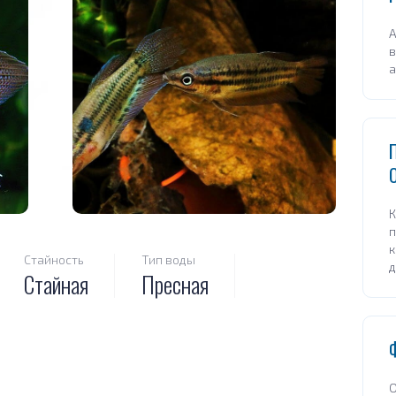
А
К
к
Стайность
Тип воды
д
Стайная
Пресная
О