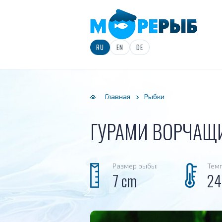
рудование
RU
EN
DE
ьтрация
Главная
Рыбки
ГУРАМИ ВОРЧА
Размер рыбы:
Темп
7 cm
24