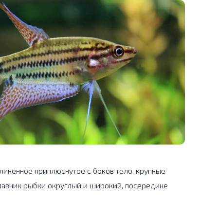
линенное приплюснутое с боков тело, крупные
плавник рыбки округлый и широкий, посередине