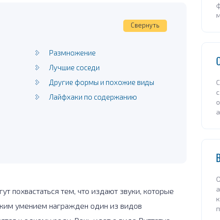
Свернуть
Размножение
Лучшие соседи
Другие формы и похожие виды
С
с
Лайфхаки по содержанию
О
а
ут похвастаться тем, что издают звуки, которые
к
ким умением награжден один из видов