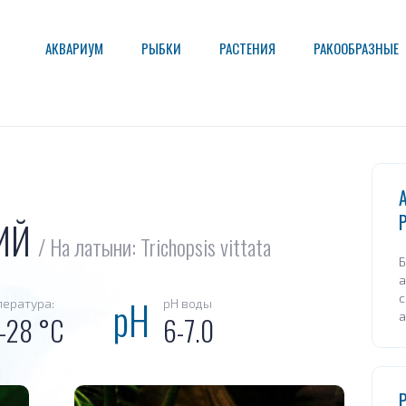
АКВАРИУМ
РЫБКИ
РАСТЕНИЯ
РАКООБРАЗНЫЕ
ЩИЙ
/ На латыни: Trichopsis vittata
Б
а
с
ература:
pH воды
а
-28 °C
6-7.0