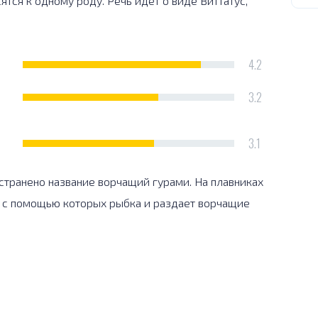
тся к одному роду. Речь идет о виде Виттатус,
4.2
3.2
3.1
странено название ворчащий гурами. На плавниках
 с помощью которых рыбка и раздает ворчащие