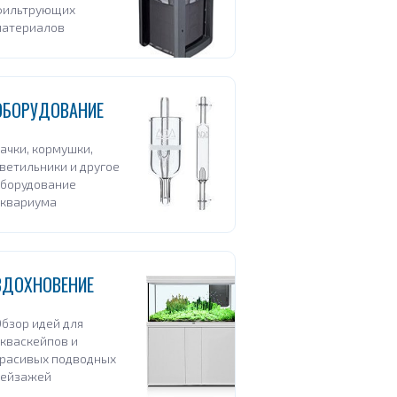
фильтрующих
материалов
ОБОРУДОВАНИЕ
ачки, кормушки,
ветильники и другое
оборудование
аквариума
ВДОХНОВЕНИЕ
бзор идей для
кваскейпов и
расивых подводных
пейзажей